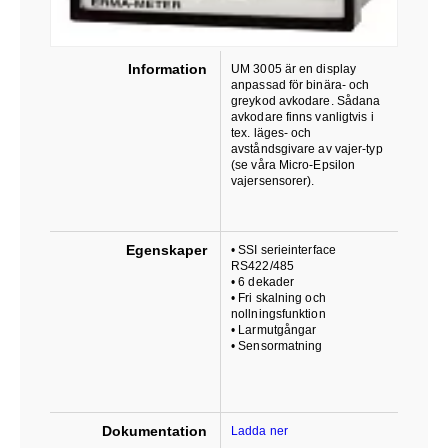
Information
UM 3005 är en display
anpassad för binära- och
greykod avkodare. Sådana
avkodare finns vanligtvis i
tex. läges- och
avståndsgivare av vajer-typ
(se våra Micro-Epsilon
vajersensorer).
Egenskaper
• SSI serieinterface
RS422/485
• 6 dekader
• Fri skalning och
nollningsfunktion
• Larmutgångar
• Sensormatning
Dokumentation
Ladda ner