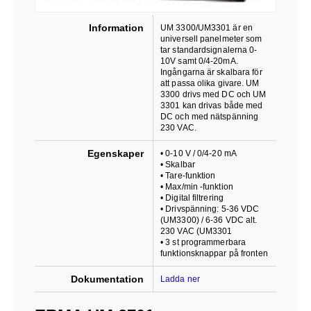
Information
UM 3300/UM3301 är en
universell panelmeter som
tar standardsignalerna 0-
10V samt 0/4-20mA.
Ingångarna är skalbara för
att passa olika givare. UM
3300 drivs med DC och UM
3301 kan drivas både med
DC och med nätspänning
230 VAC.
Egenskaper
• 0-10 V / 0/4-20 mA
• Skalbar
• Tare-funktion
• Max/min -funktion
• Digital filtrering
• Drivspänning: 5-36 VDC
(UM3300) / 6-36 VDC alt.
230 VAC (UM3301
• 3 st programmerbara
funktionsknappar på fronten
Dokumentation
Ladda ner