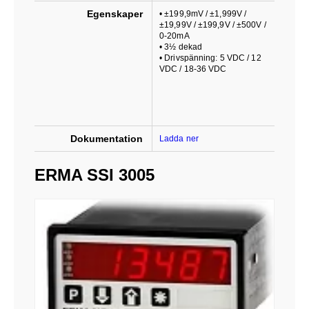
Egenskaper
• ±199,9mV / ±1,999V /
±19,99V / ±199,9V / ±500V /
0-20mA
• 3½ dekad
• Drivspänning: 5 VDC / 12
VDC / 18-36 VDC
Dokumentation
Ladda ner
ERMA SSI 3005