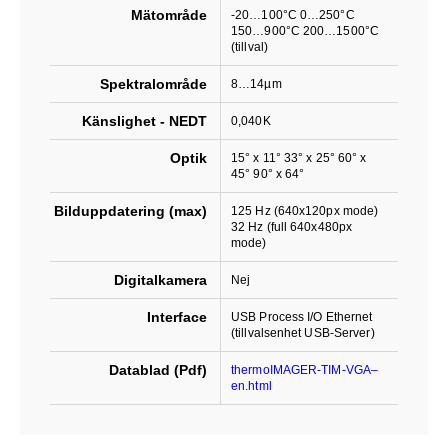
Mätområde
-20…100°C 0…250°C
150…900°C 200…1500°C
(tillval)
Spektralområde
8…14µm
Känslighet - NEDT
0,040K
Optik
15° x 11° 33° x 25° 60° x
45° 90° x 64°
Bilduppdatering (max)
125 Hz (640x120px mode)
32 Hz (full 640x480px
mode)
Digitalkamera
Nej
Interface
USB Process I/O Ethernet
(tillvalsenhet USB-Server)
Datablad (Pdf)
thermoIMAGER-TIM-VGA–
en.html