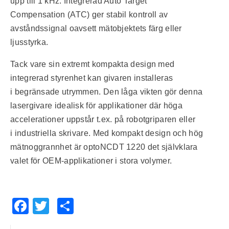
upp till 1 kHz. Integrerad Auto Target
Compensation (ATC) ger stabil kontroll av
avståndssignal oavsett mätobjektets färg eller
ljusstyrka.
Tack vare sin extremt kompakta design med
integrerad styrenhet kan givaren installeras
i begränsade utrymmen. Den låga vikten gör denna
lasergivare idealisk för applikationer där höga
accelerationer uppstår t.ex. på robotgriparen eller
i industriella skrivare. Med kompakt design och hög
mätnoggrannhet är optoNCDT 1220 det självklara
valet för OEM-applikationer i stora volymer.
Facebook
Twitter
Share